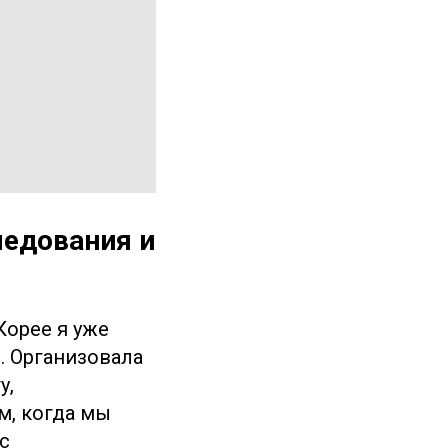
ледования и
Корее я уже
S
. Организовала
у,
м, когда мы
с