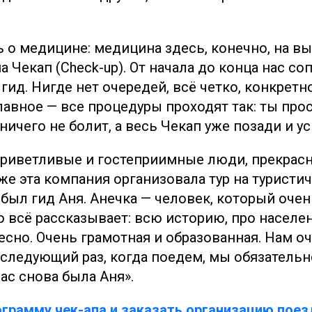
ь о медицине: медицина здесь, конечно, на в
 Чекап (Check-up). От начала до конца нас с
ид. Нигде нет очередей, всё четко, конкретн
лавное — все процедуры проходят так: ты прос
ичего не болит, а весь Чекап уже позади и у
приветливые и гостеприимные люди, прекрасн
же эта компания организовала тур на туристи
 был гид Аня. Анечка — человек, который очен
о всё рассказывает: всю историю, про населен
есно. Очень грамотная и образованная. Нам о
 следующий раз, когда поедем, мы обязательн
ас снова была Аня».
ограмму чек-апа и заказать организацию пое