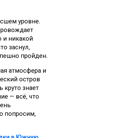
ысшем уровне.
опровождает
о и никакой
то заснул,
спешно пройден.
ая атмосфера и
ческий остров
ь круто знает
ие — всё, что
чень
о попросим,
здки в Южную