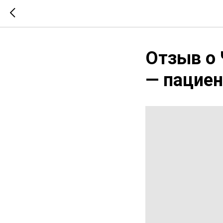
Отзыв о 
— пацие