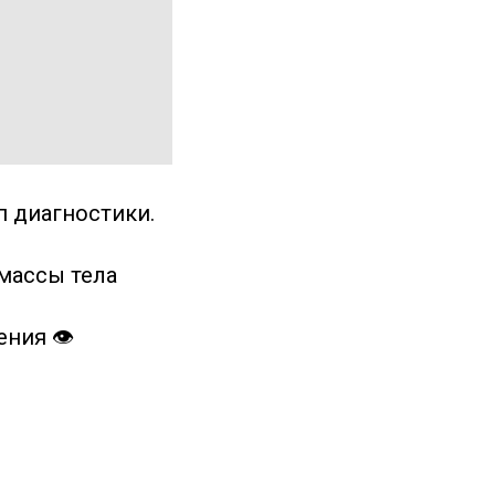
п диагностики.
 массы тела
ения 👁