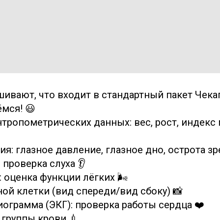
шивают, что входит в стандартный пакет Чека
мся! 😃
нтропометрических данных: вес, рост, индекс
я: глазное давление, глазное дно, острота зр
 проверка слуха 👂
 оценка функции лёгких 🌬
ной клетки (вид спереди/вид сбоку) 📸
иограмма (ЭКГ): проверка работы сердца ❤️
 группы крови 💉