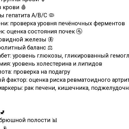
 крови 🩸
сы гепатита А/В/С 🦠
ени: проверка уровня печёночных ферментов
к: оценка состояния почек 🚰
овидной железы 🦋
ролитный баланс ⚖️
абет: уровень глюкозы, гликированный гемогл
мия: уровень холестерина и липидов
ота: проверка на подагру
й фактор: оценка риска ревматоидного артри
маркеры: рак печени, кишечника, поджелудочн
🚽
 брюшной полости 📊
 📡