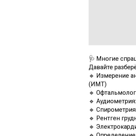
🩺 Многие спра
Давайте разберё
🔹 Измерение а
(ИМТ)
🔹 Офтальмологи
🔹 Аудиометрия:
🔹 Спирометрия:
🔹 Рентген груд
🔹 Электрокард
🔹 Определение