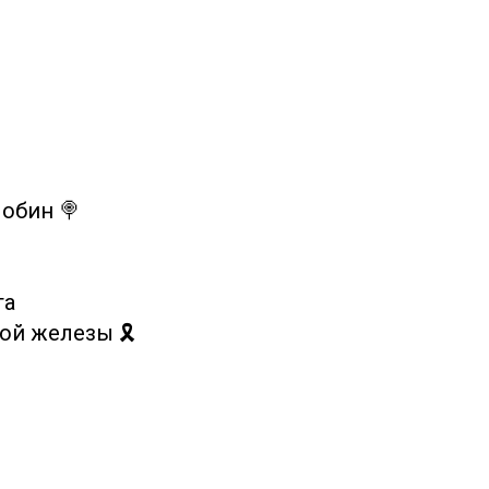
обин 🍭
та
ой железы 🎗