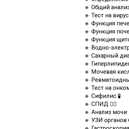
🔹 Общий анализ
🔹 Тест на виру
🔹 Функция печ
🔹 Функция поче
🔹 Функция щит
🔹 Водно-элект
🔹 Сахарный ди
🔹 Гиперлипиде
🔹 Мочевая кисл
🔹 Ревматоидны
🔹 Тест на онко
🔹 Сифилис 🧪
🔹 СПИД 🏳️‍🌈
🔹 Анализ мочи 
🔹 УЗИ органов
🔹 Гастроскопия