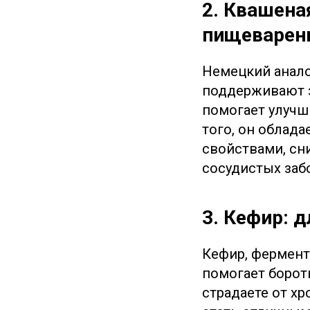
2. Квашена
пищеварен
Немецкий анало
поддерживают з
помогает улучш
того, он облад
свойствами, сни
сосудистых заб
3. Кефир: 
Кефир, фермент
помогает борот
страдаете от хр