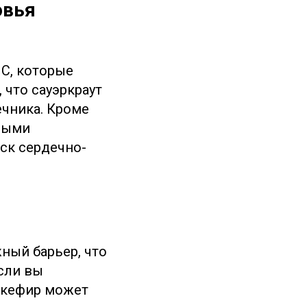
овья
 C, которые
что сауэркраут
чника. Кроме
ьными
иск сердечно-
ный барьер, что
сли вы
, кефир может