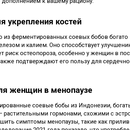
 дополнением к вашему рациону.
ля укрепления костей
 из ферментированных соевых бобов богато 
елезом и калием. Оно способствует улучшен
ет риск остеопороза, особенно у женщин в по
акже подтверждают его пользу для сердечно
для женщин в менопаузе
ированные соевые бобы из Индонезии, богат
 растительными гормонами, схожими с эстро
шить симптомы менопаузы, такие как прилив
следование 2021 года показало, что употребл