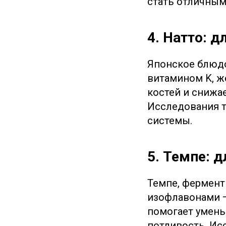
стать отличным
4. Натто: д
Японское блюдо
витамином K, ж
костей и снижа
Исследования т
системы.
5. Темпе: 
Темпе, фермент
изофлавонами —
помогает умень
потливость. Ис