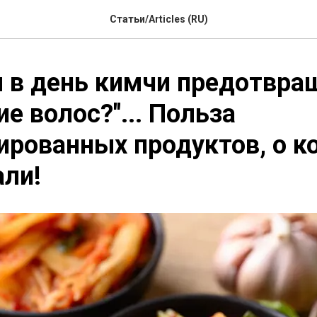
Статьи/Articles (RU)
 в день кимчи предотвра
е волос?"... Польза
рованных продуктов, о к
али!