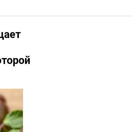
щает
оторой