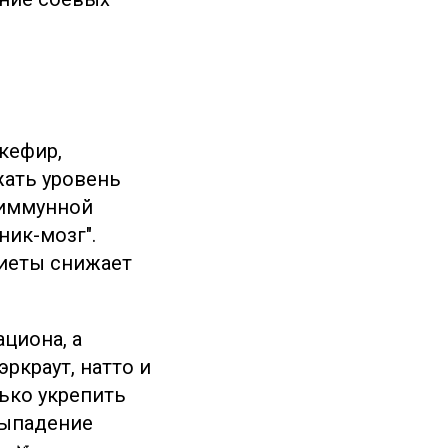
 кефир,
жать уровень
 иммунной
ник-мозг".
диеты снижает
циона, а
ркраут, натто и
лько укрепить
выпадение