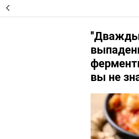
"Дважды
выпадени
ферменти
вы не зн