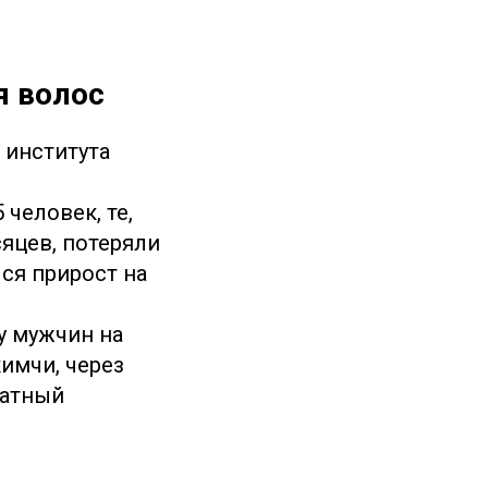
я волос
 института
человек, те,
яцев, потеряли
лся прирост на
 у мужчин на
имчи, через
ратный