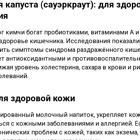
я капуста (сауэркраут): для здор
ия
г кимчи богат пробиотиками, витаминами A и
доровье кишечника. Исследования показали, 
ить симптомы синдрома раздражённого кише
ает антиоксидантными и противовоспалител
жая уровень холестерина, сахара в крови и р
олеваний.
для здоровой кожи
ированный молочный напиток, укрепляет кож
ься с кожными заболеваниями и аллергией. Е
онических проблем с кожей, таких как экзема