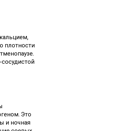
кальцием,
ию плотности
стменопаузе.
-сосудистой
ы
геном. Это
ы и ночная
ение соевых