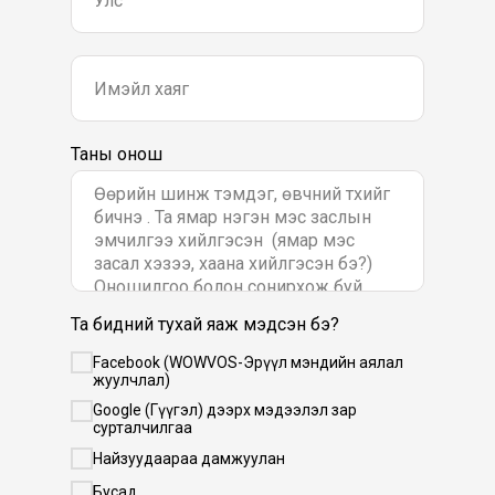
Таны онош
Та бидний тухай яаж мэдсэн бэ?
Facebook (WOWVOS-Эрүүл мэндийн аялал
жуулчлал)
Google (Гүүгэл) дээрх мэдээлэл зар
сурталчилгаа
Найзуудаараа дамжуулан
Бусад