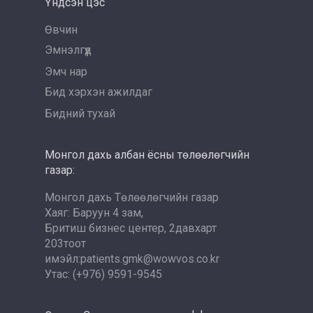
Үндсэн цэс
Өвчин
Эмнэлгүүд
Эмч нар
Бид хэрхэн ажилдаг
Бидний тухай
Монгол дахь албан ёсны төлөөлөгчийн
газар:
Монгол дахь Төлөөлөгчийн газар
Хаяг: Баруун 4 зам,
Бритиш бизнес центер, 2давхарт
203тоот
имэйл:patients.gmk@wowvos.co.kr
Утас: (+976) 9591-9545