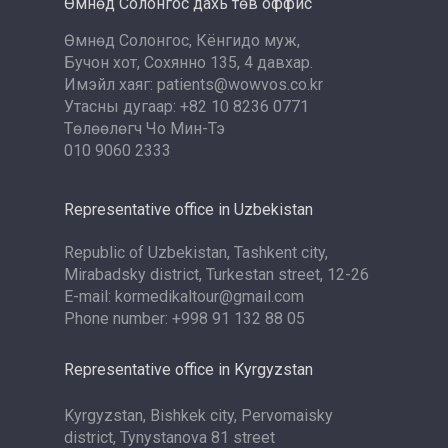
Өмнөд Солонгос дахь төв оффис
Өмнөд Солонгос, Кёнгидо муж,
Бучон хот, Сохянно 135, 4 давхар.
Имэйл хаяг: patients@wowvos.co.kr
Утасны дугаар: +82 10 8236 0771
Төлөөлөгч Чо Мин-Тэ
010 9060 2333
Representative office in Uzbekistan
Republic of Uzbekistan, Tashkent city,
Mirabadsky district, Turkestan street, 12-26
E-mail: kormedikaltour@gmail.com
Phone number: +998 91 132 88 05
Representative office in Kyrgyzstan
Kyrgyzstan, Bishkek city, Pervomaisky
district, Tynystanova 81 street