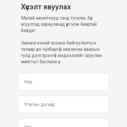
Хүсэлт явуулах
Манай ажилтнууд танд тусалж, бүх
асуултад хариулахад үргэлж баяртай
байдаг.
Эмчилгээний зохион байгуулалтын
талаар үнэ төлбөргүй зөвлөгөө авахын
тулд дэлгэрэнгүй мэдээллийг оруулан
маягтыг бөглөнө үү..