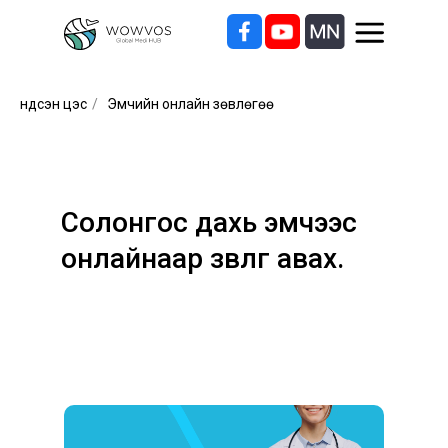
Үндсэн цэс
/
Эмчийн онлайн зөвлөгөө
Солонгос дахь эмчээс
онлайнаар зөвлөгөө авах.