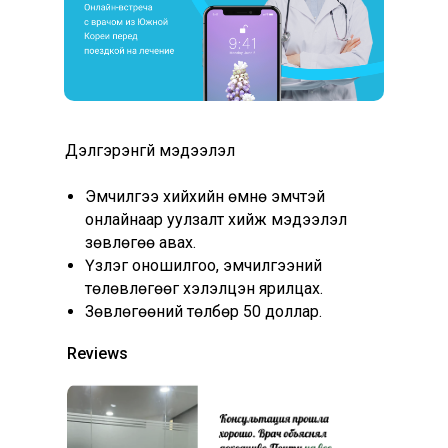
Дэлгэрэнгүй мэдээлэл
Эмчилгээ хийхийн өмнө эмчтэй
онлайнаар уулзалт хийж мэдээлэл
зөвлөгөө авах.
Үзлэг оношилгоо, эмчилгээний
төлөвлөгөөг хэлэлцэн ярилцах.
Зөвлөгөөний төлбөр 50 доллар.
Reviews