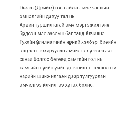
Dream (Дрийм) гоо сайхны мэс заслын
эмнэлгийн давуу тал нь
Арвин туршилгатай эмч мэргэжилтэнүүс
бүрдсэн мэс заслын баг танд үйлчилнэ.
Тухайн үйлчлүүлэгчийн нүүрний хэлбэр, биеийн
онцлогт тохируулан эмчилгээ үйлчилгээг
санал болгох бөгөөд хамгийн гол нь
хамгийн сүүлийн үеийн дэвшилтэт технологи
нарийн шинжилгээн дээр тулгуурлан
эмчилгээ үйлчилгээ хүргэх болно.