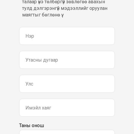
талаар үнэ төлбөргүй зөвлөгөө авахын
тулд дэлгэрэнгүй мэдээллийг оруулан
маягтыг бөглөнө үү..
Таны онош