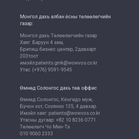
Монгол дахь албан ёсны төлөөлөгчийн
газар:
Монгол дахь Төлөөлөгчийн газар
Хаяг: Баруун 4 зам,
Бритиш бизнес центер, 2давхарт
203тоот
имэйл:patients.gmk@wowvos.co.kr
Утас: (+976) 9591-9545
Өмнөд Солонгос дахь төв оффис
Өмнөд Солонгос, Кёнгидо муж,
Бучон хот, Сохянно 135, 4 давхар.
Имэйл хаяг: patients@wowvos.co.kr
Утасны дугаар: +82 10 8236 0771
Төлөөлөгч Чо Мин-Тэ
010 9060 2333