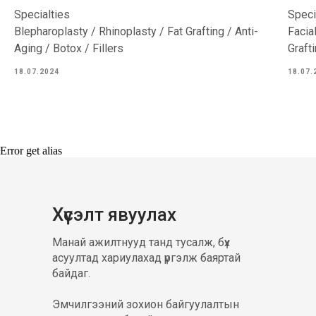
Specialties
Speci
Blepharoplasty / Rhinoplasty / Fat Grafting / Anti-
Facia
Aging / Botox / Fillers
Grafti
18.07.2024
18.07.
Error get alias
Хүсэлт явуулах
Манай ажилтнууд танд тусалж, бүх
асуултад хариулахад үргэлж баяртай
байдаг.
Эмчилгээний зохион байгуулалтын