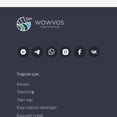
Үндсэн цэс
Өвчин
Эмнэлгүүд
Эмч нар
Бид хэрхэн ажилдаг
Бидний тухай