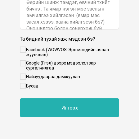
Та бидний тухай яаж мэдсэн бэ?
Facebook (WOWVOS-Эрүүл мэндийн аялал
жуулчлал)
Google (Гүүгэл) дээрх мэдээлэл зар
сурталчилгаа
Найзуудаараа дамжуулан
Бусад
Илгээх