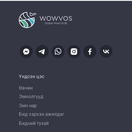
Үндсэн цэс
Өвчин
Эмнэлгүүд
Эмч нар
Бид хэрхэн ажилдаг
Бидний тухай