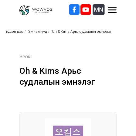
Үндсэн цэс
/
Эмнэлгүүд
/
Oh & Kims Арьс судлалын эмнэлэг
Seoul
Oh & Kims Арьс
судлалын эмнэлэг