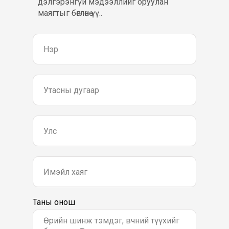
дэлгэрэнгүй мэдээллийг оруулан
маягтыг бөглөнө үү..
Таны онош