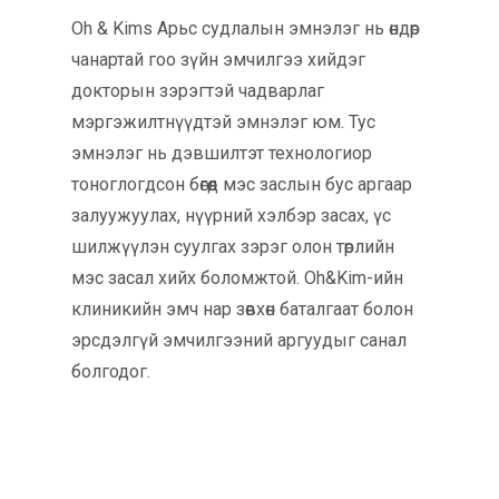
Oh & Kims Арьс судлалын эмнэлэг нь өндөр
чанартай гоо зүйн эмчилгээ хийдэг
докторын зэрэгтэй чадварлаг
мэргэжилтнүүдтэй эмнэлэг юм. Тус
эмнэлэг нь дэвшилтэт технологиор
тоноглогдсон бөгөөд мэс заслын бус аргаар
залуужуулах, нүүрний хэлбэр засах, үс
шилжүүлэн суулгах зэрэг олон төрлийн
мэс засал хийх боломжтой. Oh&Kim-ийн
клиникийн эмч нар зөвхөн баталгаат болон
эрсдэлгүй эмчилгээний аргуудыг санал
болгодог.