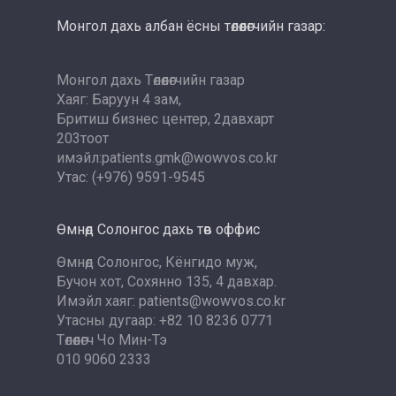
Монгол дахь албан ёсны төлөөлөгчийн газар:
Монгол дахь Төлөөлөгчийн газар
Хаяг: Баруун 4 зам,
Бритиш бизнес центер, 2давхарт
203тоот
имэйл:patients.gmk@wowvos.co.kr
Утас: (+976) 9591-9545
Өмнөд Солонгос дахь төв оффис
Өмнөд Солонгос, Кёнгидо муж,
Бучон хот, Сохянно 135, 4 давхар.
Имэйл хаяг: patients@wowvos.co.kr
Утасны дугаар: +82 10 8236 0771
Төлөөлөгч Чо Мин-Тэ
010 9060 2333