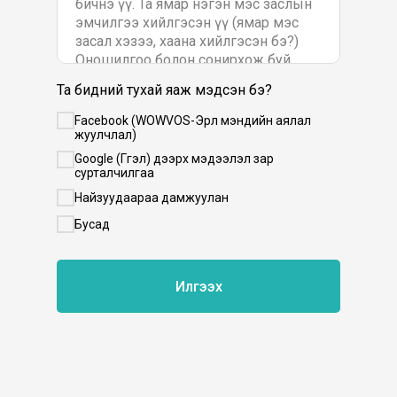
Та бидний тухай яаж мэдсэн бэ?
Facebook (WOWVOS-Эрүүл мэндийн аялал
жуулчлал)
Google (Гүүгэл) дээрх мэдээлэл зар
сурталчилгаа
Найзуудаараа дамжуулан
Бусад
Илгээх