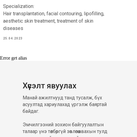
Specialization:
Hair transplantation, facial contouring, lipofilling,
aesthetic skin treatment, treatment of skin
diseases
25.04.2023
Error get alias
Хүсэлт явуулах
Манай ажилтнууд танд тусалж, бүх
асуултад хариулахад үргэлж баяртай
байдаг.
Эмчилгээний зохион байгуулалтын
талаар үнэ төлбөргүй зөвлөгөө авахын тулд