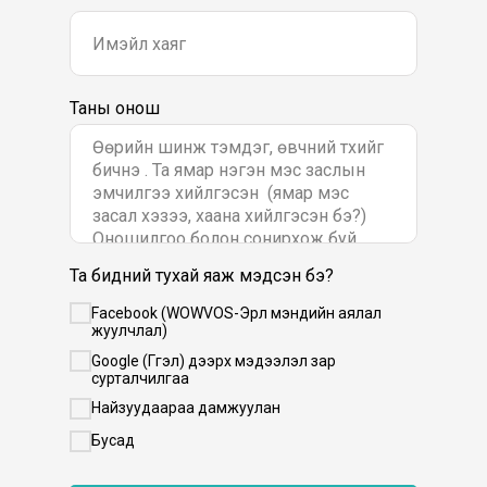
Таны онош
Та бидний тухай яаж мэдсэн бэ?
Facebook (WOWVOS-Эрүүл мэндийн аялал
жуулчлал)
Google (Гүүгэл) дээрх мэдээлэл зар
сурталчилгаа
Найзуудаараа дамжуулан
Бусад