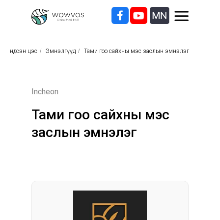
Үндсэн цэс
/
Эмнэлгүүд
/
Тами гоо сайхны мэс заслын эмнэлэг
Incheon
Тами гоо сайхны мэс
заслын эмнэлэг