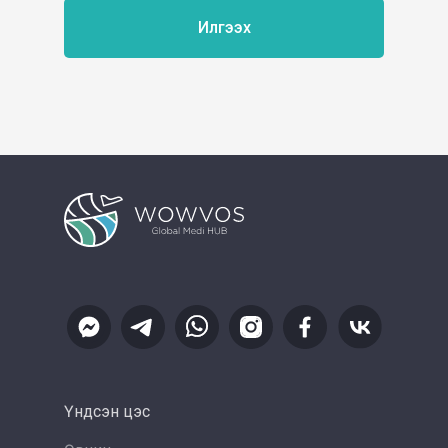
Илгээх
Үндсэн цэс