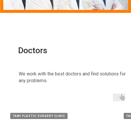
Doctors
We work with the best doctors and find solutions for
any problems.
TAMI PLASTIC SURGERY CLINIC
TA