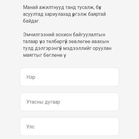
Манай ажилтнууд танд тусалж, бүх
асуултад хариулахад үргэлж баяртай
байдаг.
Эмчилгээний зохион байгуулалтын
талаар үнэ төлбөргүй зөвлөгөө авахын
тулд дэлгэрэнгүй мэдээллийг оруулан
маягтыг бөглөнө үү..