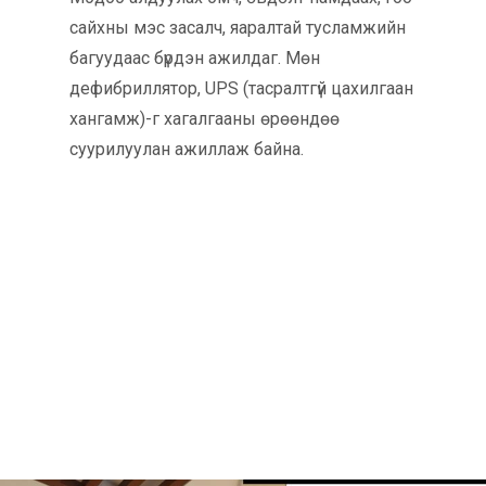
сайхны мэс засалч, яаралтай тусламжийн
багуудаас бүрдэн ажилдаг. Мөн
дефибриллятор, UPS (тасралтгүй цахилгаан
хангамж)-г хагалгааны өрөөндөө
суурилуулан ажиллаж байна.