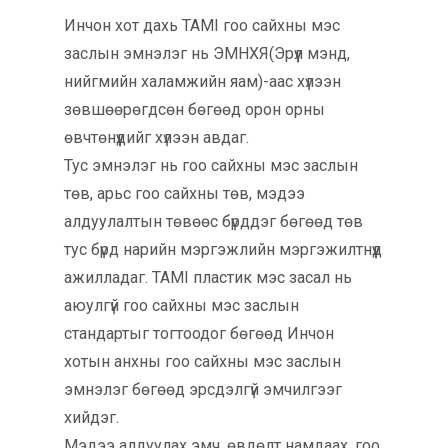
Инчон хот дахь TAMI гоо сайхны мэс
заслын эмнэлэг нь ЭМНХЯ(Эрүүл мэнд,
нийгмийн халамжийн яам)-аас хүлээн
зөвшөөрөгдсөн бөгөөд орон орны
өвчтөнүүдийг хүлээн авдаг.
Тус эмнэлэг нь гоо сайхны мэс заслын
төв, арьс гоо сайхны төв, мэдээ
алдуулалтын төвөөс бүрддэг бөгөөд төв
тус бүрд нарийн мэргэжлийн мэргэжилтнүүд
ажилладаг. TAMI пластик мэс засал нь
аюулгүй гоо сайхны мэс заслын
стандартыг тогтоодог бөгөөд Инчон
хотын анхны гоо сайхны мэс заслын
эмнэлэг бөгөөд эрсдэлгүй эмчилгээг
хийдэг.
Мэдээ алдуулах эмч, өвдөлт намдаах, гоо