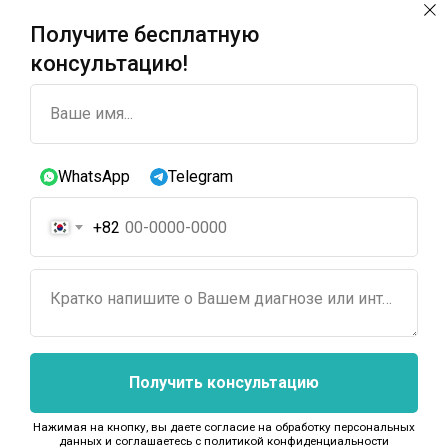
Republic of Kazakhstan. Shymkent
city,
Получите бесплатную
Turkestan region, Sairam district,
консультацию!
Aksu village,Silk Road 1
TOO"Asia Medic - as"
Ваше имя...
Email: hilolausvalieva@gmail.com
Phone: +7 702 890 3203
WhatsApp
Telegram
+82
Кратко напишите о Вашем диагнозе или интересующем лечении...
(c) 2026 WOWVOS Co., Ltd. All Rights Reserved
Получить консультацию
Нажимая на кнопку, вы даете согласие на обработку персональных
данных и соглашаетесь c политикой конфиденциальности