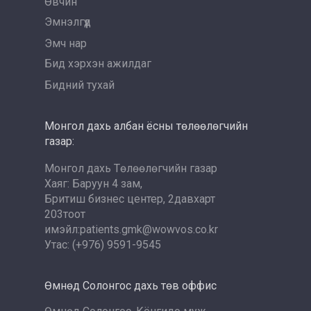
Өвчин
Эмнэлгүүд
Эмч нар
Бид хэрхэн ажилдаг
Бидний тухай
Монгол дахь албан ёсны төлөөлөгчийн
газар:
Монгол дахь Төлөөлөгчийн газар
Хаяг: Баруун 4 зам,
Бритиш бизнес центер, 2давхарт
203тоот
имэйл:patients.gmk@wowvos.co.kr
Утас: (+976) 9591-9545
Өмнөд Солонгос дахь төв оффис