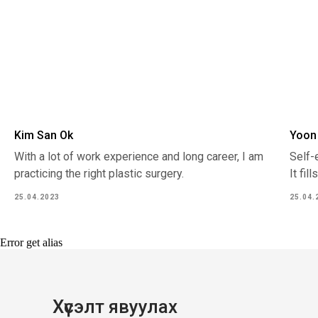
Kim San Ok
Yoon
With a lot of work experience and long career, I am
Self-
practicing the right plastic surgery.
It fil
25.04.2023
25.04.
Error get alias
Хүсэлт явуулах