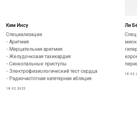
Ким Инсу
Ли Б
Специализации:
Спец
- Аритмия
миок
- Мерцательная аритмия
гипе
- Желудочковая тахикардия
коро
- Синкопальные приступы
пери
- Электрофизиологический тест сердца
18.02.
- Радиочастотная катетерная абляция
18.02.2023