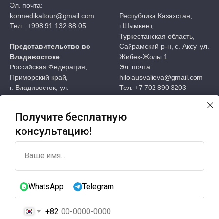
Эл. почта:
kormedikaltour@gmail.com
Республика Казахстан,
Тел.: +998 91 132 88 05
г.Шымкент,
Туркестанская область,
Представительство во
Сайрамский р-н, с. Аксу, ул.
Владивостоке
Жибек-Жолы 1
Российская Федерация,
Эл. почта:
Приморский край,
hilolausvalieva@gmail.com
г. Владивосток, ул.
Тел: +7 702 890 3203
Семёновская, д.29,
офис 415
Представительство №2 в
Получите бесплатную
Эл. почта:
Алматы
patients.ru@wowvos.co.kr
Республика Казахстан, г.
консультацию!
Тел.: +7 929 499 95 99
Алматы, улица Бектурова,
дом 77А
Ваше имя...
Представительство в
Эл. почта:
Кыргызстане
patients.kz@wowvos.co.kr
Кыргызстан, г.Бишкек,
Тел: +7 701 753 4501
WhatsApp
Telegram
Первомайский р-н, ул.
Тыныстанова 81
Представительство в
+82
Эл. почта:
Монголии