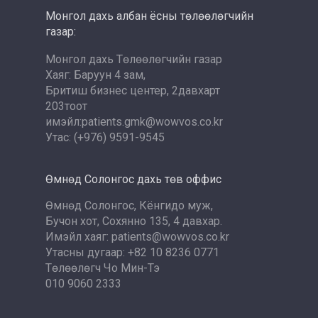
Монгол дахь албан ёсны төлөөлөгчийн
газар:
Монгол дахь Төлөөлөгчийн газар
Хаяг: Баруун 4 зам,
Бритиш бизнес центер, 2давхарт
203тоот
имэйл:patients.gmk@wowvos.co.kr
Утас: (+976) 9591-9545
Өмнөд Солонгос дахь төв оффис
Өмнөд Солонгос, Кёнгидо муж,
Бучон хот, Сохянно 135, 4 давхар.
Имэйл хаяг: patients@wowvos.co.kr
Утасны дугаар: +82 10 8236 0771
Төлөөлөгч Чо Мин-Тэ
010 9060 2333