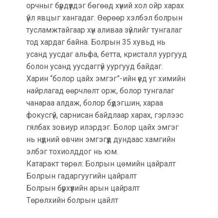
орчныг бүрдүүлдэг бөгөөд хүний хол ойр харах
үйл явцыг хангадаг. Өөрөөр хэлбэл болрын
тусламжтайгаар хүн аливаа зүйлийг тунгалаг
тод хардаг байна. Болрын 35 хувьд нь
усанд уусдаг альфа, бетта, кристалл уургууд
болон усанд уусдаггүй уургууд байдаг.
Харин “болор цайх эмгэг”-ийн үед уг химийн
найрлагад өөрчлөлт орж, болор тунгалаг
чанараа алдаж, болор бүдэгшин, хараа
фокусгүй, сарнисан байдлаар харах, гэрлээс
гялбах зовиур илэрдэг. Болор цайх эмгэг
нь нүдний өвчин эмгэгүүд дундаас хамгийн
элбэг тохиолддог нь юм.
Катаракт төрөл: Болрын цөмийн цайралт
Болрын гадаргуугийн цайралт
Болрын бүрхүүлийн арын цайралт
Төрөлхийн болрын цайлт