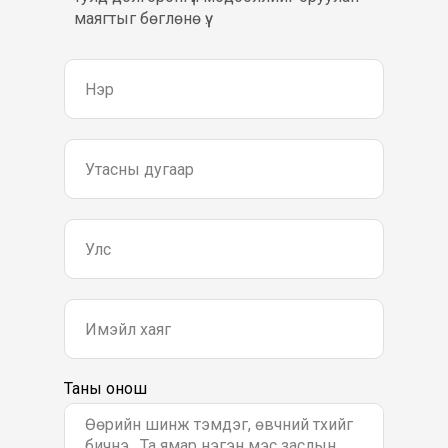
маягтыг бөглөнө үү..
Таны онош