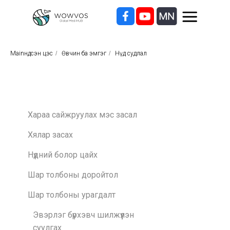
MainҮндсэн цэс
/
Өвчин ба эмгэг
/
Нүд судлал
Хараа сайжруулах мэс засал
Хялар засах
Нүдний болор цайх
Шар толбоны доройтол
Шар толбоны урагдалт
Эвэрлэг бүрхэвч шилжүүлэн
суулгах