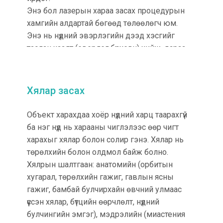
Энэ бол лазерын хараа засах процедурын
хамгийн алдартай бөгөөд төлөөлөгч юм.
Энэ нь нүдний эвэрлэгийн дээд хэсгийг
таслан хаалт (эвэрлэг бүрхэвч) хийж, дараа
нь эвэрлэгийн дунд давхаргыг 20 мм
орчим зүсэж хараа засах арга юм.
Хялар засах
Оношилгоо
Нүдний урд хэсгийн бүх хэсэгт дүн шинжилгээ
Объект харахдаа хоёр нүдний харц таарахгүй
хийх, хүүхэн харааны хэмжээг хэмжих,
ба нэг нүд нь харааны чиглэлээс өөр чигт
эвэрлэгийн мурийлт, зузааныг хэмжих,
харахыг хялар болон солир гэнэ. Хялар нь
нүдний ёроол, харааны талбайг шалгах,
төрөлхийн болон олдмол байж болно.
нүдний даралтыг хэмжих.
Хялрын шалтгаан: анатомийн (орбитын
хугарал, төрөлхийн гажиг, гавлын ясны
Оношилгоо,
эмчилгээний зардал: 2,300,000
гажиг, бамбай булчирхайн өвчний улмаас
вон (LASEK), 2,700,000 вон (LASIK)
үүссэн хялар, бүтцийн өөрчлөлт, нүдний
булчингийн эмгэг), мэдрэлийн (миастения