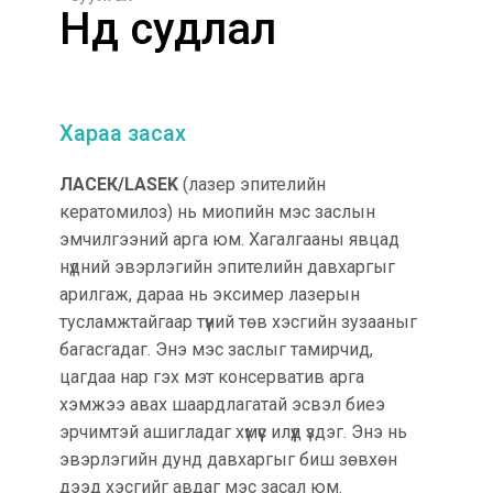
Нүд судлал
Хараа засах
ЛАСЕК/LASEK
(лазер эпителийн
кератомилоз) нь миопийн мэс заслын
эмчилгээний арга юм. Хагалгааны явцад
нүдний эвэрлэгийн эпителийн давхаргыг
арилгаж, дараа нь эксимер лазерын
тусламжтайгаар түүний төв хэсгийн зузааныг
багасгадаг. Энэ мэс заслыг тамирчид,
цагдаа нар гэх мэт консерватив арга
хэмжээ авах шаардлагатай эсвэл биеэ
эрчимтэй ашигладаг хүмүүс илүүд үздэг. Энэ нь
эвэрлэгийн дунд давхаргыг биш зөвхөн
дээд хэсгийг авдаг мэс засал юм.