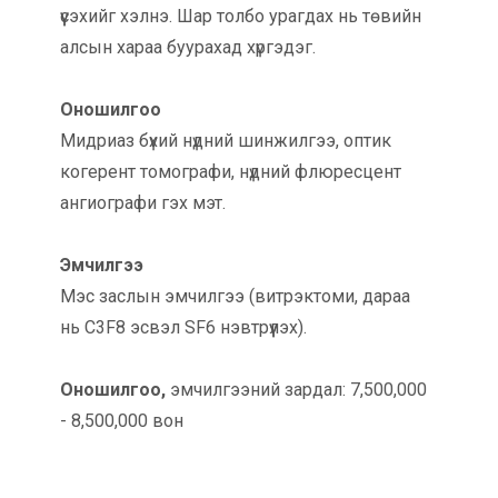
үүсэхийг хэлнэ. Шар толбо урагдах нь төвийн
алсын хараа буурахад хүргэдэг.
Оношилгоо
Мидриаз бүхий нүдний шинжилгээ, оптик
когерент томографи, нүдний флюресцент
ангиографи гэх мэт.
Эмчилгээ
Мэс заслын эмчилгээ (витрэктоми, дараа
нь C3F8 эсвэл SF6 нэвтрүүлэх).
Оношилгоо,
эмчилгээний зардал: 7,500,000
- 8,500,000 вон