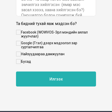
Та бидний тухай яаж мэдсэн бэ?
Facebook (WOWVOS-Эрүүл мэндийн аялал
жуулчлал)
Google (Гүүгэл) дээрх мэдээлэл зар
сурталчилгаа
Найзуудаараа дамжуулан
Бусад
Илгээх