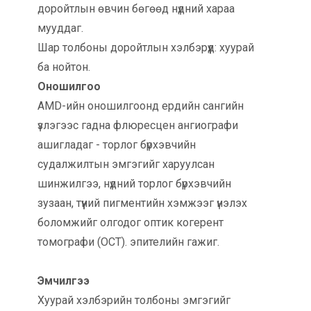
доройтлын өвчин бөгөөд нүдний хараа
мууддаг.
Шар толбоны доройтлын хэлбэрүүд: хуурай
ба нойтон.
Оношилгоо
AMD-ийн оношилгоонд ердийн сангийн
үзлэгээс гадна флюресцен ангиографи
ашигладаг - торлог бүрхэвчийн
судалжилтын эмгэгийг харуулсан
шинжилгээ, нүдний торлог бүрхэвчийн
зузаан, түүний пигментийн хэмжээг үнэлэх
боломжийг олгодог оптик когерент
томографи (OCT). эпителийн гажиг.
Эмчилгээ
Хуурай хэлбэрийн толбоны эмгэгийг