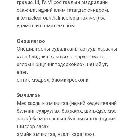
гравис, III, IV, VI хос гавлын мэдрэлийн
саажилт, нүдний алим татагдах синдром,
internuclear ophthalmoplegia гэх мэт) ба
удамшлын шалтгаан юм.
Оношилгоо
Оношилгооны судалгааны аргууд: харааны
хурц байдлыг хэмжих, рефрактометр,
хялрын өнцгийг тодорхойлох, нүдний уг,
үзлэг,
оптик мэдрэл, биомикроскопи.
Эмчилгээ
Мэс заслын эмчилгээ (нүдний хөдөлгөөний
булчинг сулруулах, бэхжүүлэх, шилжүүлэх мэс
засал) ба мэс заслын бус эмчилгээ (нүдний
шилээр засах,
эмийн эмчилгээ, наалт хэрэглэх).