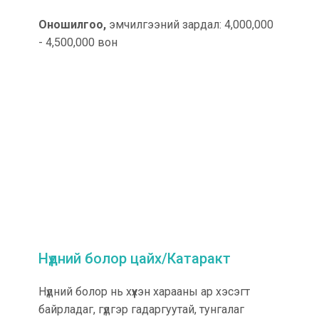
Оношилгоо,
эмчилгээний зардал: 4,000,000
- 4,500,000 вон
Нүдний болор цайх/Катаракт
Нүдний болор нь хүүхэн харааны ар хэсэгт
байрладаг, гүдгэр гадаргуутай, тунгалаг