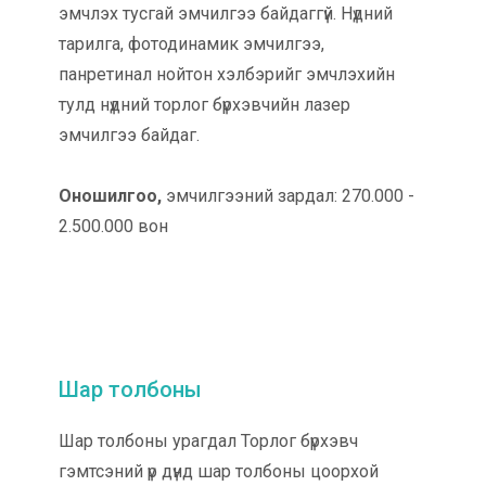
эмчлэх тусгай эмчилгээ байдаггүй. Нүдний
тарилга, фотодинамик эмчилгээ,
панретинал нойтон хэлбэрийг эмчлэхийн
тулд нүдний торлог бүрхэвчийн лазер
эмчилгээ байдаг.
Оношилгоо,
эмчилгээний зардал: 270.000 -
2.500.000 вон
Шар толбоны
Шар толбоны урагдал Торлог бүрхэвч
гэмтсэний үр дүнд шар толбоны цоорхой