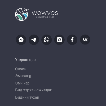
Үндсэн цэс
Өвчин
Эмнэлгүүд
Эмч нар
Бид хэрхэн ажилдаг
Бидний тухай