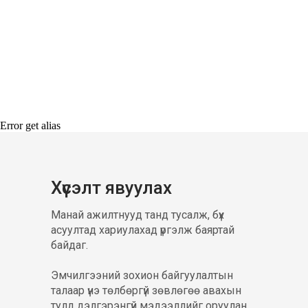
Error get alias
Хүсэлт явуулах
Манай ажилтнууд танд тусалж, бүх
асуултад хариулахад үргэлж баяртай
байдаг.
Эмчилгээний зохион байгуулалтын
талаар үнэ төлбөргүй зөвлөгөө авахын
тулд дэлгэрэнгүй мэдээллийг оруулан