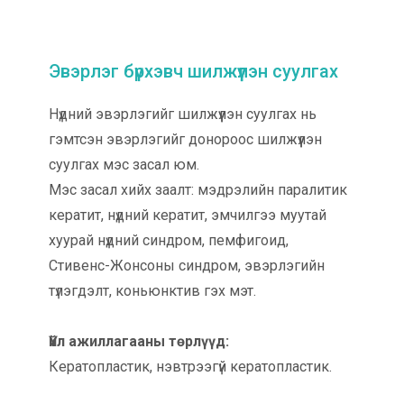
Эвэрлэг бүрхэвч шилжүүлэн суулгах
Нүдний эвэрлэгийг шилжүүлэн суулгах нь
гэмтсэн эвэрлэгийг донороос шилжүүлэн
суулгах мэс засал юм.
Мэс засал хийх заалт: мэдрэлийн паралитик
кератит, нүдний кератит, эмчилгээ муутай
хуурай нүдний синдром, пемфигоид,
Стивенс-Жонсоны синдром, эвэрлэгийн
түлэгдэлт, коньюнктив гэх мэт.
Үйл ажиллагааны төрлүүд:
Кератопластик, нэвтрээгүй кератопластик.