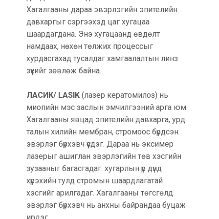
Хагалгааны дараа эвэрлэгийн эпителийн
давхаргыг сэргээхэд цаг хугацаа
шаардагдана. Энэ хугацаанд өвдөлт
намдаах, нөхөн төлжих процессыг
хурдасгахад тусалдаг хамгаалалтын линз
зүүхийг зөвлөж байна.
ЛАСИК/ LASIK
(лазер кератомилоз) нь
миопийн мэс заслын эмчилгээний арга юм.
Хагалгааны явцад эпителийн давхарга, урд
талын хилийн мембран, стромоос бүрдсэн
эвэрлэг бүрхэвч үүсдэг. Дараа нь эксимер
лазерыг ашиглан эвэрлэгийн төв хэсгийн
зузааныг багасгадаг: хугарлын үр дүнд
хүрэхийн тулд стромын шаардлагатай
хэсгийг арилгадаг. Хагалгааны төгсгөлд
эвэрлэг бүрхэвч нь анхны байрандаа буцаж
ирдэг.