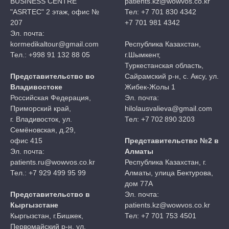
BUSINESS CENTRE
patients.kz@wowvos.co.kr
"ASRTEC" 2 этаж, офис №
Тел: +7 701 830 4342
207
+7 701 981 4342
Эл. почта:
kormedikaltour@gmail.com
Республика Казахстан,
Тел.: +998 91 132 88 05
г.Шымкент,
Туркестанская область,
Представительство во
Сайрамский р-н, с. Аксу, ул.
Владивостоке
Жибек-Жолы 1
Российская Федерация,
Эл. почта:
Приморский край,
hilolausvalieva@gmail.com
г. Владивосток, ул.
Тел: +7 702 890 3203
Семёновская, д.29,
офис 415
Представительство №2 в
Эл. почта:
Алматы
patients.ru@wowvos.co.kr
Республика Казахстан, г.
Тел.: +7 929 499 95 99
Алматы, улица Бектурова,
дом 77А
Представительство в
Эл. почта:
Кыргызстане
patients.kz@wowvos.co.kr
Кыргызстан, г.Бишкек,
Тел: +7 701 753 4501
Первомайский р-н, ул.